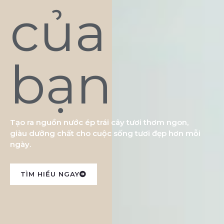
của
bạn
Tạo ra nguồn nước ép trái cây tươi thơm ngon,
giàu dưỡng chất cho cuộc sống tươi đẹp hơn mỗi
ngày.
TÌM HIỂU NGAY