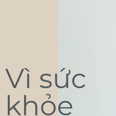
Vì sức
khỏe