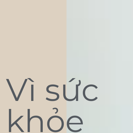
Vì sức
khỏe