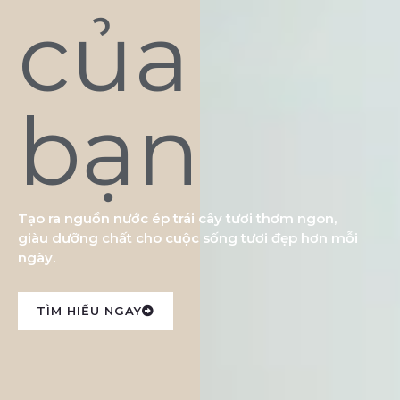
của
bạn
Tạo ra nguồn nước ép trái cây tươi thơm ngon,
giàu dưỡng chất cho cuộc sống tươi đẹp hơn mỗi
ngày.
TÌM HIỂU NGAY