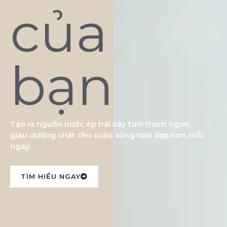
của
bạn
Tạo ra nguồn nước ép trái cây tươi thơm ngon,
giàu dưỡng chất cho cuộc sống tươi đẹp hơn mỗi
ngày.
TÌM HIỂU NGAY