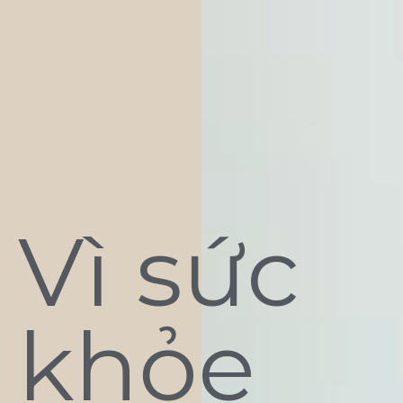
Vì sức
khỏe