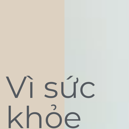
Vì sức
khỏe