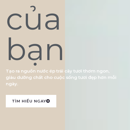
của
bạn
Tạo ra nguồn nước ép trái cây tươi thơm ngon,
giàu dưỡng chất cho cuộc sống tươi đẹp hơn mỗi
ngày.
TÌM HIỂU NGAY