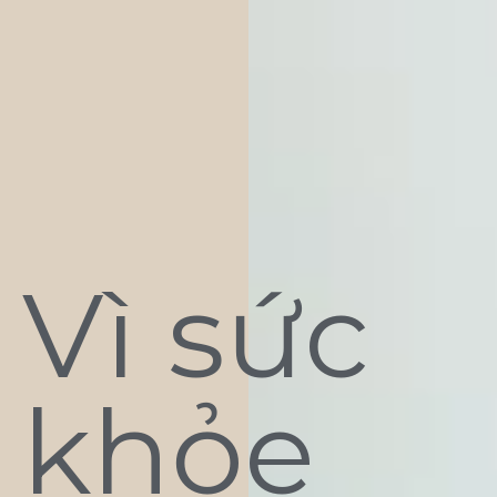
Vì sức
khỏe