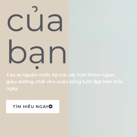
của
bạn
Tạo ra nguồn nước ép trái cây tươi thơm ngon,
giàu dưỡng chất cho cuộc sống tươi đẹp hơn mỗi
ngày.
TÌM HIỂU NGAY