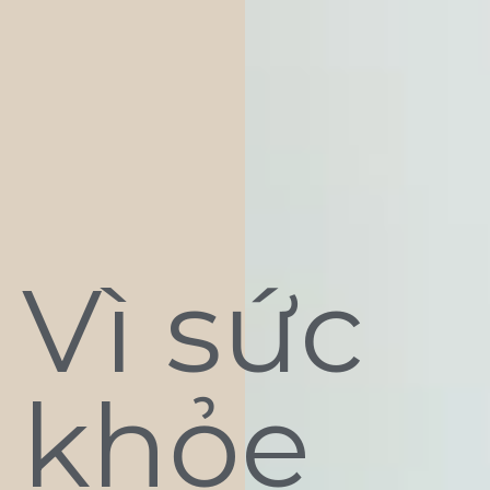
Vì sức
khỏe