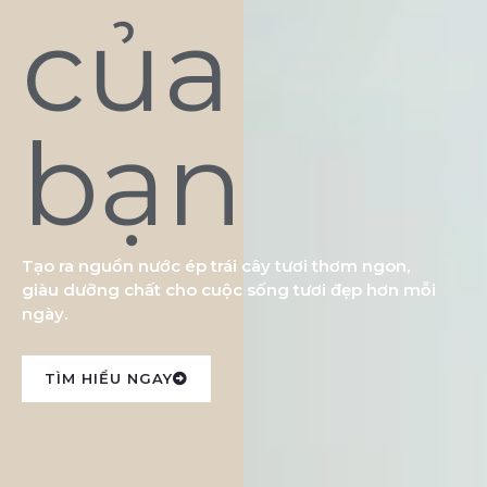
của
bạn
Tạo ra nguồn nước ép trái cây tươi thơm ngon,
giàu dưỡng chất cho cuộc sống tươi đẹp hơn mỗi
ngày.
TÌM HIỂU NGAY