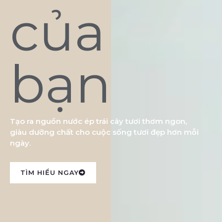
của
bạn
Tạo ra nguồn nước ép trái cây tươi thơm ngon,
giàu dưỡng chất cho cuộc sống tươi đẹp hơn mỗi
ngày.
TÌM HIỂU NGAY