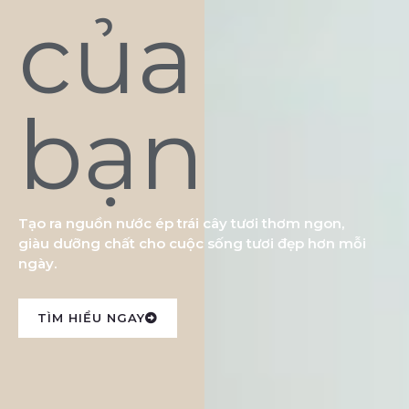
của
bạn
Tạo ra nguồn nước ép trái cây tươi thơm ngon,
giàu dưỡng chất cho cuộc sống tươi đẹp hơn mỗi
ngày.
TÌM HIỂU NGAY