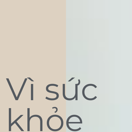
Vì sức
khỏe