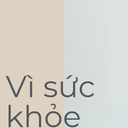
Vì sức
khỏe