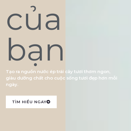
của
bạn
Tạo ra nguồn nước ép trái cây tươi thơm ngon,
giàu dưỡng chất cho cuộc sống tươi đẹp hơn mỗi
ngày.
TÌM HIỂU NGAY