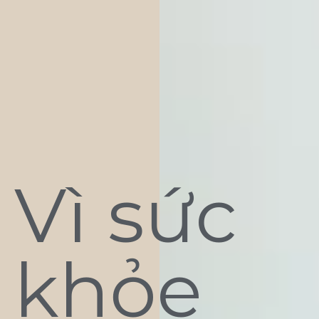
Vì sức
khỏe