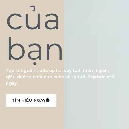
của
bạn
Tạo ra nguồn nước ép trái cây tươi thơm ngon,
giàu dưỡng chất cho cuộc sống tươi đẹp hơn mỗi
ngày.
TÌM HIỂU NGAY