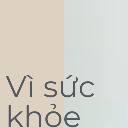
Vì sức
khỏe