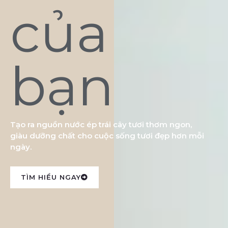
của
bạn
Tạo ra nguồn nước ép trái cây tươi thơm ngon,
giàu dưỡng chất cho cuộc sống tươi đẹp hơn mỗi
ngày.
TÌM HIỂU NGAY