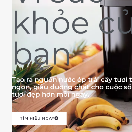
khỏe c
bạn
Tạo ra nguồn nước ép trái cây tươi
ngon, giàu dưỡng chất cho cuộc s
tươi đẹp hơn mỗi ngày.
TÌM HIỂU NGAY