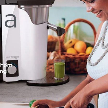
ủa
 thơm
ống