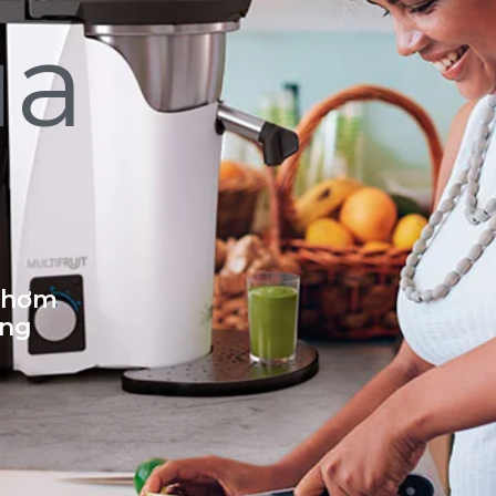
ủa
 thơm
ống