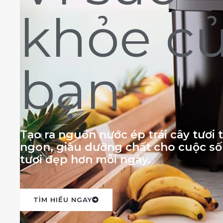
khỏe c
bạn
Tạo ra nguồn nước ép trái cây tươi
ngon, giàu dưỡng chất cho cuộc s
tươi đẹp hơn mỗi ngày.
TÌM HIỂU NGAY