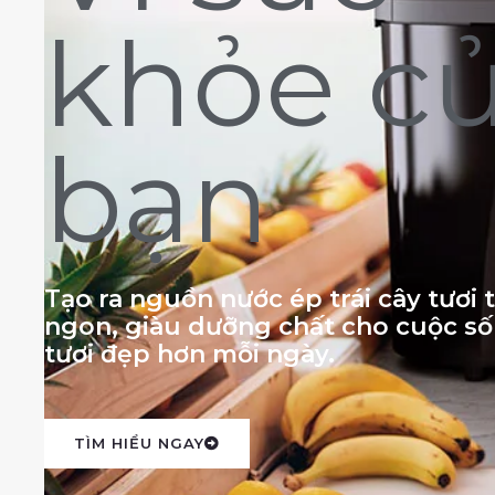
khỏe c
bạn
Tạo ra nguồn nước ép trái cây tươi
ngon, giàu dưỡng chất cho cuộc s
tươi đẹp hơn mỗi ngày.
TÌM HIỂU NGAY