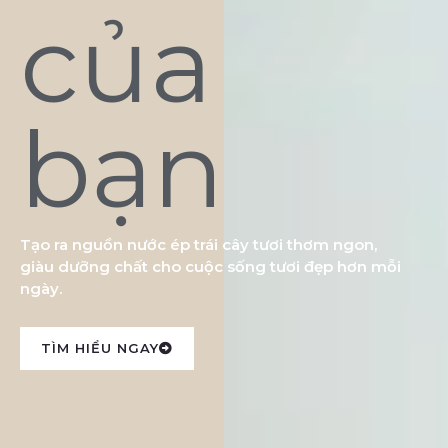
của
bạn
Tạo ra nguồn nước ép trái cây tươi thơm ngon,
giàu dưỡng chất cho cuộc sống tươi đẹp hơn mỗi
ngày.
TÌM HIỂU NGAY