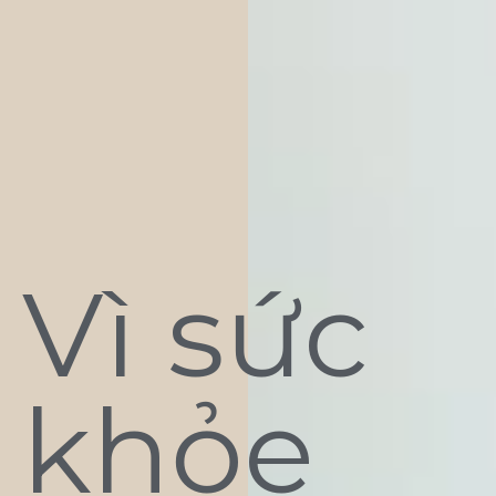
Vì sức
khỏe