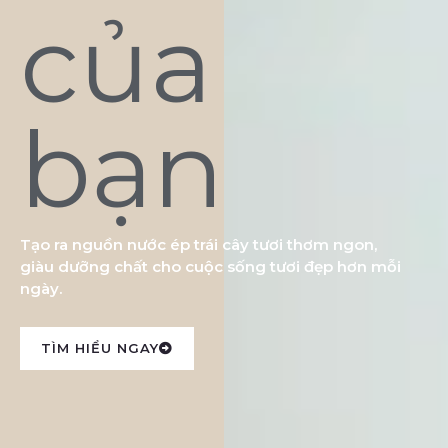
của
bạn
Tạo ra nguồn nước ép trái cây tươi thơm ngon,
giàu dưỡng chất cho cuộc sống tươi đẹp hơn mỗi
ngày.
TÌM HIỂU NGAY