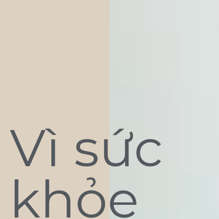
Vì sức
khỏe