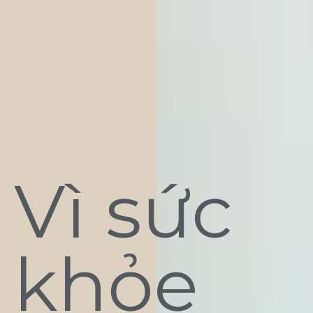
Vì sức
khỏe