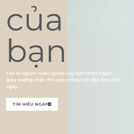
của
bạn
Tạo ra nguồn nước ép trái cây tươi thơm ngon,
giàu dưỡng chất cho cuộc sống tươi đẹp hơn mỗi
ngày.
TÌM HIỂU NGAY