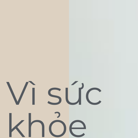
Vì sức
khỏe