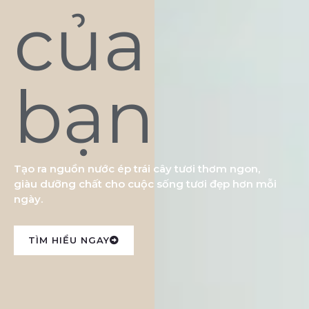
của
bạn
Tạo ra nguồn nước ép trái cây tươi thơm ngon,
giàu dưỡng chất cho cuộc sống tươi đẹp hơn mỗi
ngày.
TÌM HIỂU NGAY