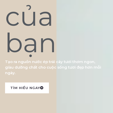
của
bạn
Tạo ra nguồn nước ép trái cây tươi thơm ngon,
giàu dưỡng chất cho cuộc sống tươi đẹp hơn mỗi
ngày.
TÌM HIỂU NGAY