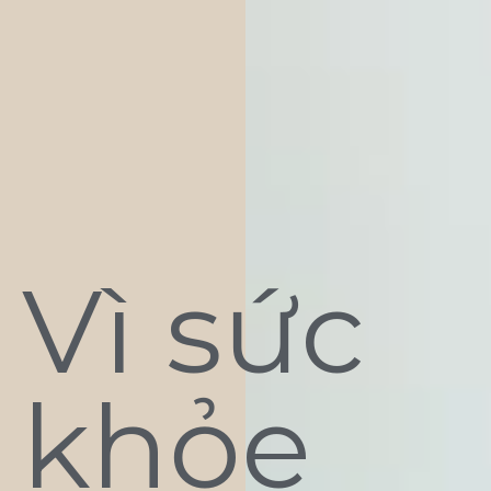
Vì sức
khỏe