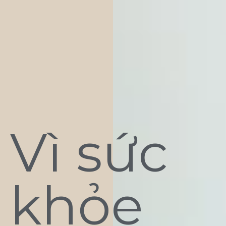
Vì sức
khỏe