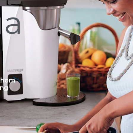
ủa
 thơm
ống