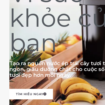
khỏe c
bạn
Tạo ra nguồn nước ép trái cây tươi
ngon, giàu dưỡng chất cho cuộc s
tươi đẹp hơn mỗi ngày.
TÌM HIỂU NGAY