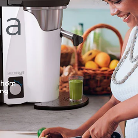
ủa
 thơm
ống