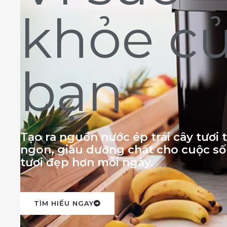
khỏe c
bạn
Tạo ra nguồn nước ép trái cây tươi
ngon, giàu dưỡng chất cho cuộc s
tươi đẹp hơn mỗi ngày.
TÌM HIỂU NGAY