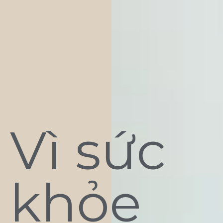
Vì sức
khỏe