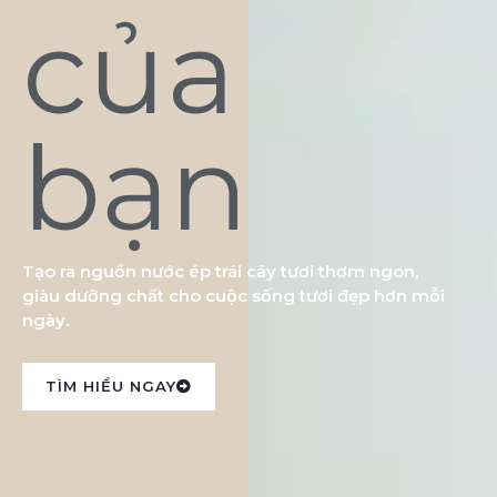
của
bạn
Tạo ra nguồn nước ép trái cây tươi thơm ngon,
giàu dưỡng chất cho cuộc sống tươi đẹp hơn mỗi
ngày.
TÌM HIỂU NGAY