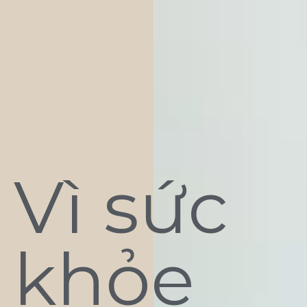
Vì sức
khỏe