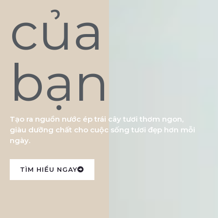
của
bạn
Tạo ra nguồn nước ép trái cây tươi thơm ngon,
giàu dưỡng chất cho cuộc sống tươi đẹp hơn mỗi
ngày.
TÌM HIỂU NGAY