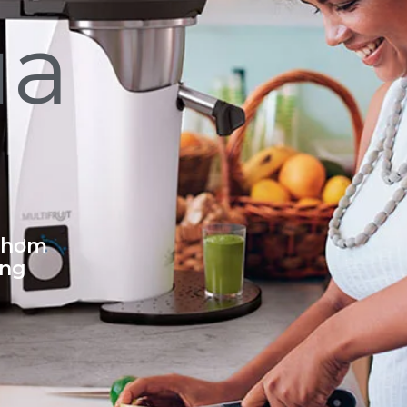
ủa
 thơm
ống