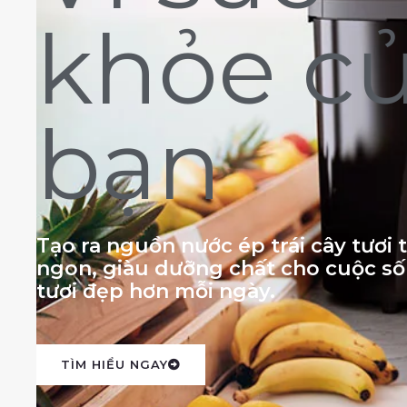
khỏe c
bạn
Tạo ra nguồn nước ép trái cây tươi
ngon, giàu dưỡng chất cho cuộc s
tươi đẹp hơn mỗi ngày.
TÌM HIỂU NGAY