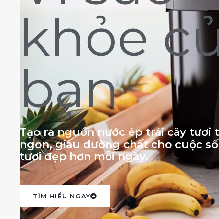
khỏe c
bạn
Tạo ra nguồn nước ép trái cây tươi
ngon, giàu dưỡng chất cho cuộc s
tươi đẹp hơn mỗi ngày.
TÌM HIỂU NGAY