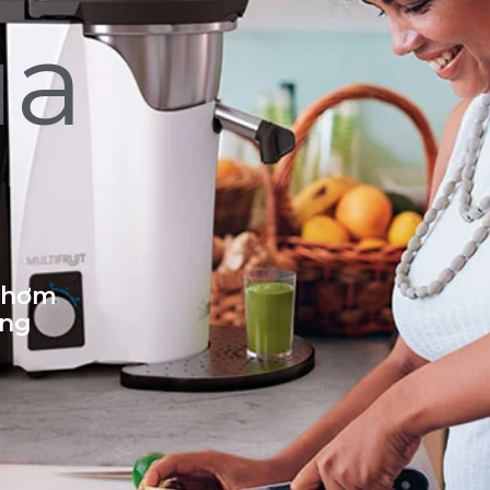
ủa
 thơm
ống