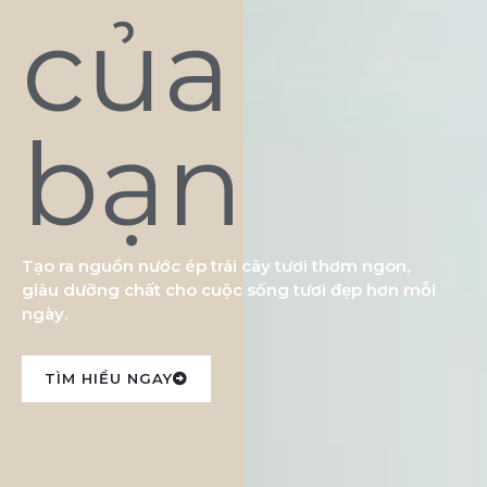
của
bạn
Tạo ra nguồn nước ép trái cây tươi thơm ngon,
giàu dưỡng chất cho cuộc sống tươi đẹp hơn mỗi
ngày.
TÌM HIỂU NGAY