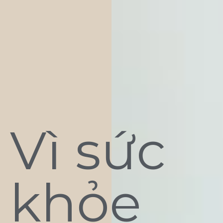
Vì sức
khỏe