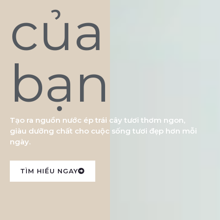
của
bạn
Tạo ra nguồn nước ép trái cây tươi thơm ngon,
giàu dưỡng chất cho cuộc sống tươi đẹp hơn mỗi
ngày.
TÌM HIỂU NGAY