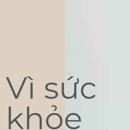
Vì sức
khỏe