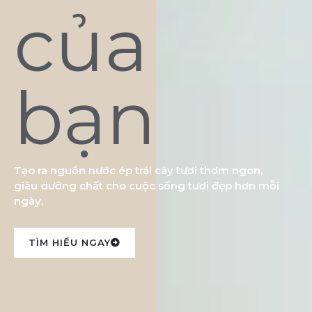
của
bạn
Tạo ra nguồn nước ép trái cây tươi thơm ngon,
giàu dưỡng chất cho cuộc sống tươi đẹp hơn mỗi
ngày.
TÌM HIỂU NGAY