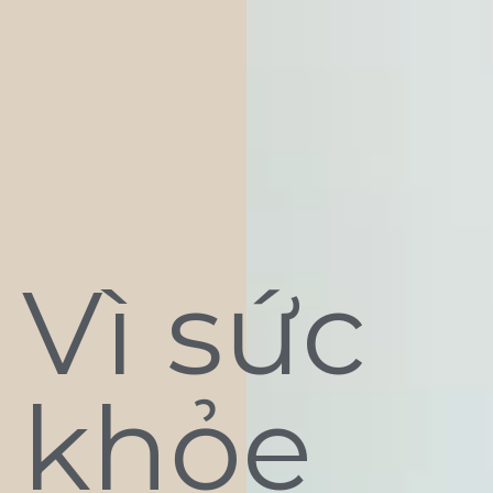
Vì sức
khỏe