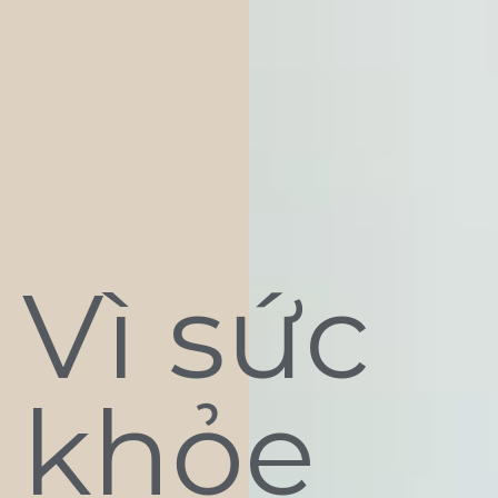
Vì sức
khỏe