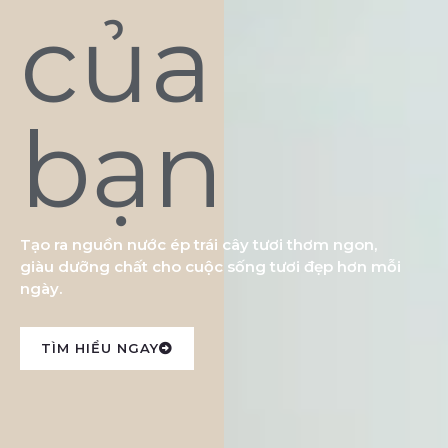
của
bạn
Tạo ra nguồn nước ép trái cây tươi thơm ngon,
giàu dưỡng chất cho cuộc sống tươi đẹp hơn mỗi
ngày.
TÌM HIỂU NGAY