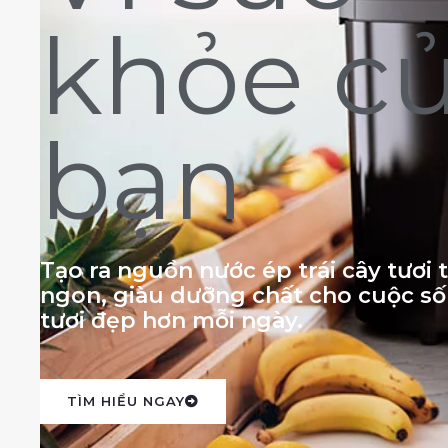
khỏe c
bạn
Tạo ra nguồn nước ép trái cây tươi
ngon, giàu dưỡng chất cho cuộc s
tươi đẹp hơn mỗi ngày.
TÌM HIỂU NGAY