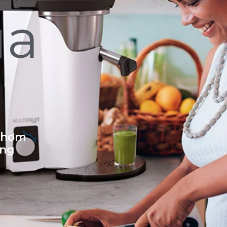
ủa
 thơm
ống