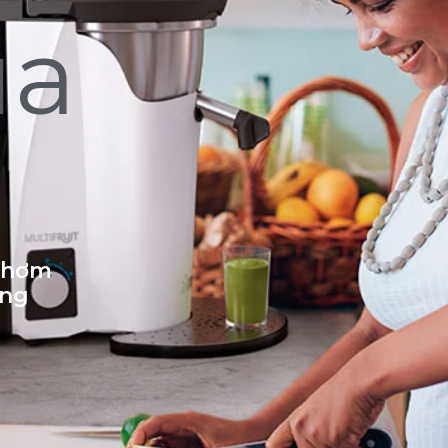
ủa
 thơm
ống