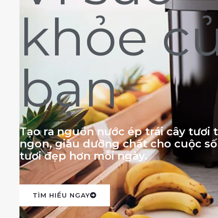
khỏe c
bạn
Tạo ra nguồn nước ép trái cây tươi
ngon, giàu dưỡng chất cho cuộc s
tươi đẹp hơn mỗi ngày.
TÌM HIỂU NGAY