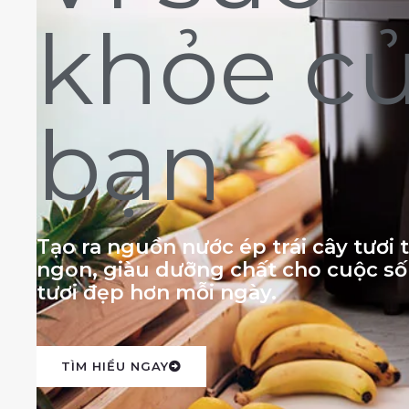
khỏe c
bạn
Tạo ra nguồn nước ép trái cây tươi
ngon, giàu dưỡng chất cho cuộc s
tươi đẹp hơn mỗi ngày.
TÌM HIỂU NGAY