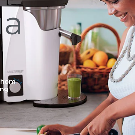
ủa
 thơm
ống