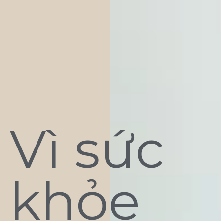
Vì sức
khỏe