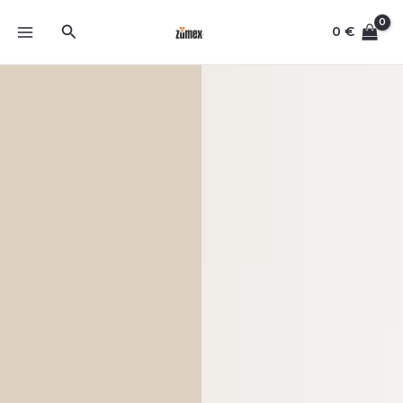
Skip
Search
to
0
€
content