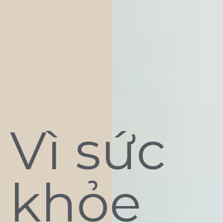
Vì sức
khỏe