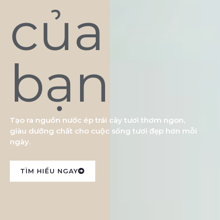
của
bạn
Tạo ra nguồn nước ép trái cây tươi thơm ngon,
giàu dưỡng chất cho cuộc sống tươi đẹp hơn mỗi
ngày.
TÌM HIỂU NGAY