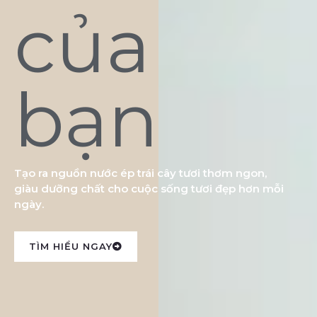
của
bạn
Tạo ra nguồn nước ép trái cây tươi thơm ngon,
giàu dưỡng chất cho cuộc sống tươi đẹp hơn mỗi
ngày.
TÌM HIỂU NGAY