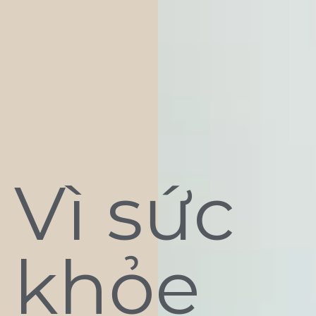
Vì sức
khỏe