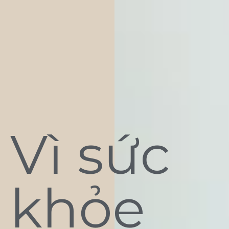
Vì sức
khỏe