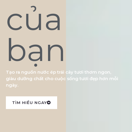
của
bạn
Tạo ra nguồn nước ép trái cây tươi thơm ngon,
giàu dưỡng chất cho cuộc sống tươi đẹp hơn mỗi
ngày.
TÌM HIỂU NGAY