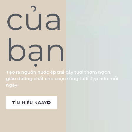
của
bạn
Tạo ra nguồn nước ép trái cây tươi thơm ngon,
giàu dưỡng chất cho cuộc sống tươi đẹp hơn mỗi
ngày.
TÌM HIỂU NGAY