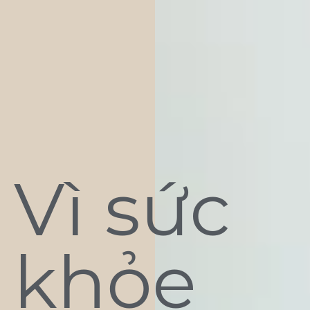
Vì sức
khỏe