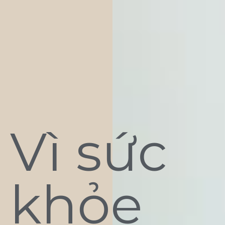
Vì sức
khỏe