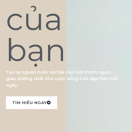
của
bạn
Tạo ra nguồn nước ép trái cây tươi thơm ngon,
giàu dưỡng chất cho cuộc sống tươi đẹp hơn mỗi
ngày.
TÌM HIỂU NGAY