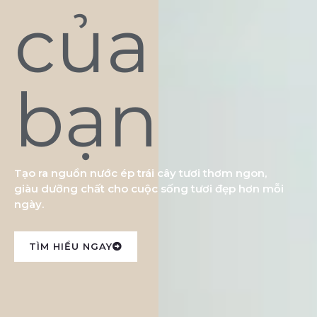
của
bạn
Tạo ra nguồn nước ép trái cây tươi thơm ngon,
giàu dưỡng chất cho cuộc sống tươi đẹp hơn mỗi
ngày.
TÌM HIỂU NGAY