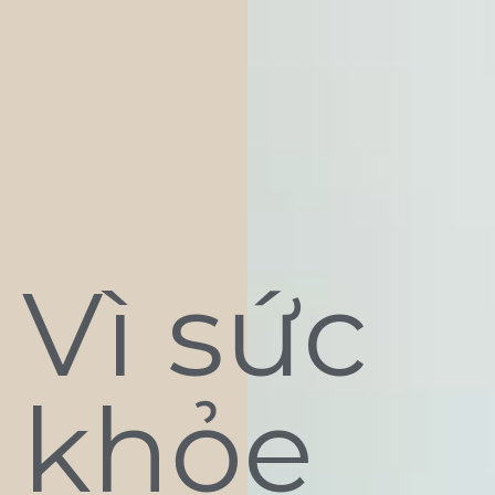
Vì sức
khỏe