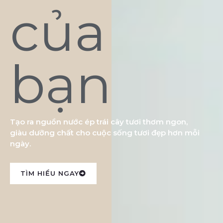
của
bạn
Tạo ra nguồn nước ép trái cây tươi thơm ngon,
giàu dưỡng chất cho cuộc sống tươi đẹp hơn mỗi
ngày.
TÌM HIỂU NGAY