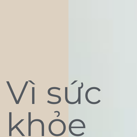
Vì sức
khỏe