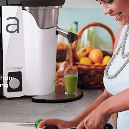
ủa
 thơm
ống