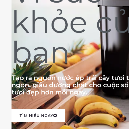
khỏe c
bạn
Tạo ra nguồn nước ép trái cây tươi
ngon, giàu dưỡng chất cho cuộc s
tươi đẹp hơn mỗi ngày.
TÌM HIỂU NGAY