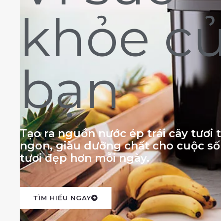
khỏe c
bạn
Tạo ra nguồn nước ép trái cây tươi
ngon, giàu dưỡng chất cho cuộc s
tươi đẹp hơn mỗi ngày.
TÌM HIỂU NGAY