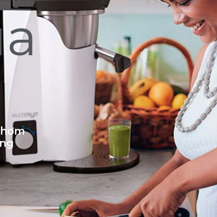
ủa
 thơm
ống