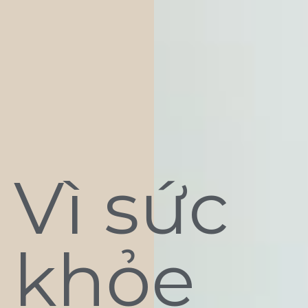
Vì sức
khỏe