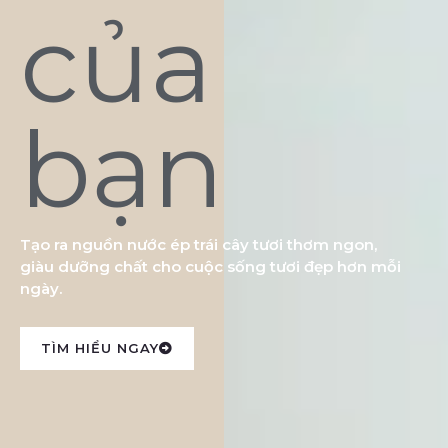
của
bạn
Tạo ra nguồn nước ép trái cây tươi thơm ngon,
giàu dưỡng chất cho cuộc sống tươi đẹp hơn mỗi
ngày.
TÌM HIỂU NGAY