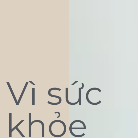
Vì sức
khỏe