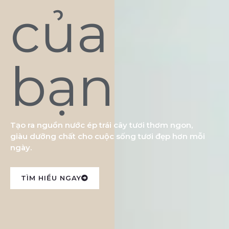
của
bạn
Tạo ra nguồn nước ép trái cây tươi thơm ngon,
giàu dưỡng chất cho cuộc sống tươi đẹp hơn mỗi
ngày.
TÌM HIỂU NGAY