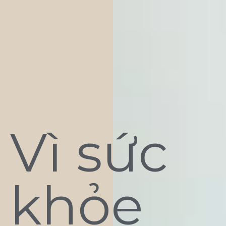
Vì sức
khỏe