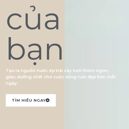
của
bạn
Tạo ra nguồn nước ép trái cây tươi thơm ngon,
giàu dưỡng chất cho cuộc sống tươi đẹp hơn mỗi
ngày.
TÌM HIỂU NGAY