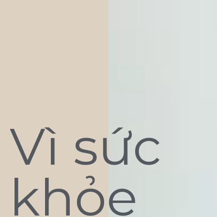
Vì sức
khỏe