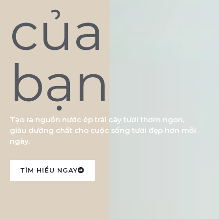
của
bạn
Tạo ra nguồn nước ép trái cây tươi thơm ngon,
giàu dưỡng chất cho cuộc sống tươi đẹp hơn mỗi
ngày.
TÌM HIỂU NGAY