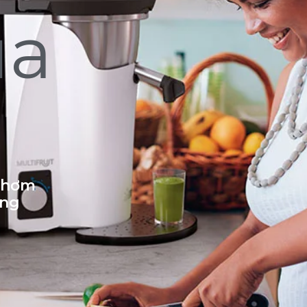
ủa
 thơm
ống