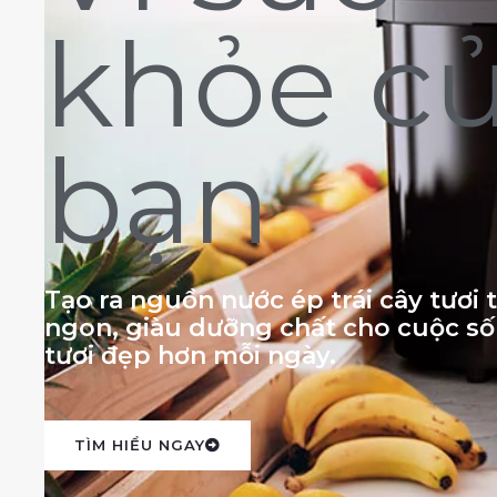
khỏe c
bạn
Tạo ra nguồn nước ép trái cây tươi
ngon, giàu dưỡng chất cho cuộc s
tươi đẹp hơn mỗi ngày.
TÌM HIỂU NGAY