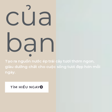
của
bạn
Tạo ra nguồn nước ép trái cây tươi thơm ngon,
giàu dưỡng chất cho cuộc sống tươi đẹp hơn mỗi
ngày.
TÌM HIỂU NGAY