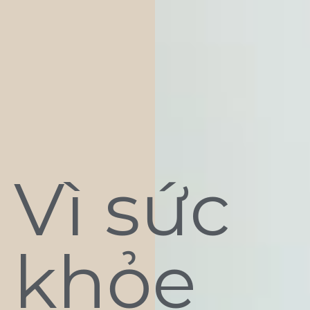
Vì sức
khỏe