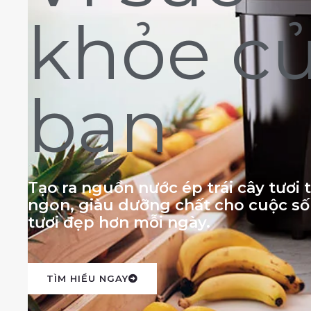
khỏe c
bạn
Tạo ra nguồn nước ép trái cây tươi
ngon, giàu dưỡng chất cho cuộc s
tươi đẹp hơn mỗi ngày.
TÌM HIỂU NGAY