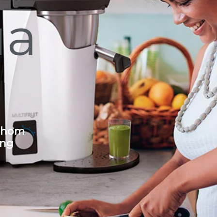
ủa
 thơm
ống